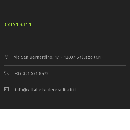
CONTATTI
Via San Bernardino, 17 - 12037 Saluzzo (CN)
+39 351 571 8472
info@villabelvedereradicati.it
2026. All Rights Reserved |
Area Riservata