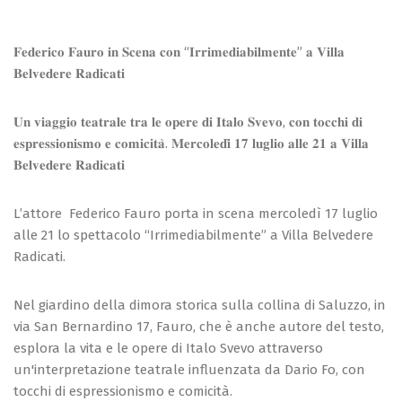
𝐅𝐞𝐝𝐞𝐫𝐢𝐜𝐨 𝐅𝐚𝐮𝐫𝐨 𝐢𝐧 𝐒𝐜𝐞𝐧𝐚 𝐜𝐨𝐧 “𝐈𝐫𝐫𝐢𝐦𝐞𝐝𝐢𝐚𝐛𝐢𝐥𝐦𝐞𝐧𝐭𝐞” 𝐚 𝐕𝐢𝐥𝐥𝐚
𝐁𝐞𝐥𝐯𝐞𝐝𝐞𝐫𝐞 𝐑𝐚𝐝𝐢𝐜𝐚𝐭𝐢
𝐔𝐧 𝐯𝐢𝐚𝐠𝐠𝐢𝐨 𝐭𝐞𝐚𝐭𝐫𝐚𝐥𝐞 𝐭𝐫𝐚 𝐥𝐞 𝐨𝐩𝐞𝐫𝐞 𝐝𝐢 𝐈𝐭𝐚𝐥𝐨 𝐒𝐯𝐞𝐯𝐨, 𝐜𝐨𝐧 𝐭𝐨𝐜𝐜𝐡𝐢 𝐝𝐢
𝐞𝐬𝐩𝐫𝐞𝐬𝐬𝐢𝐨𝐧𝐢𝐬𝐦𝐨 𝐞 𝐜𝐨𝐦𝐢𝐜𝐢𝐭𝐚̀. 𝐌𝐞𝐫𝐜𝐨𝐥𝐞𝐝𝐢̀ 𝟏𝟕 𝐥𝐮𝐠𝐥𝐢𝐨 𝐚𝐥𝐥𝐞 𝟐𝟏 𝐚 𝐕𝐢𝐥𝐥𝐚
𝐁𝐞𝐥𝐯𝐞𝐝𝐞𝐫𝐞 𝐑𝐚𝐝𝐢𝐜𝐚𝐭𝐢
L’attore Federico Fauro porta in scena mercoledì 17 luglio
alle 21 lo spettacolo “Irrimediabilmente” a Villa Belvedere
Radicati.
Nel giardino della dimora storica sulla collina di Saluzzo, in
via San Bernardino 17, Fauro, che è anche autore del testo,
esplora la vita e le opere di Italo Svevo attraverso
un'interpretazione teatrale influenzata da Dario Fo, con
tocchi di espressionismo e comicità.