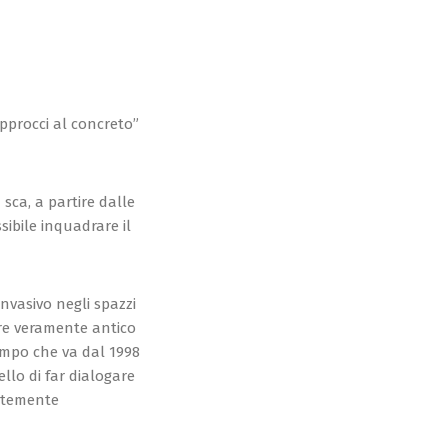
Approcci al concreto”
 sca, a partire dalle
sibile inquadrare il
nvasivo negli spazzi
ore veramente antico
tempo che va dal 1998
llo di far dialogare
ortemente