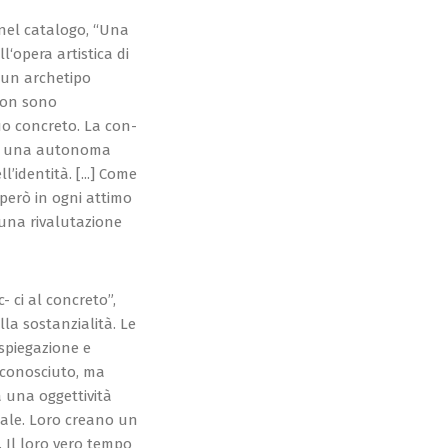
o nel catalogo, “Una
l‘opera artistica di
 un archetipo
 non sono
duo concreto. La con-
 da una autonoma
’identità. [...] Come
però in ogni attimo
una rivalutazione
 ci al concreto”,
ella sostanzialità. Le
 spiegazione e
 conosciuto, ma
a una oggettività
eale. Loro creano un
 Il loro vero tempo