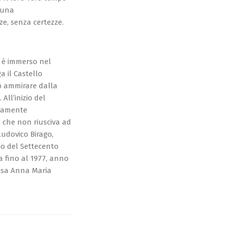
i una
ze, senza certezze.
, è immerso nel
a il Castello
ò ammirare dalla
All’inizio del
ivamente
, che non riusciva ad
Ludovico Birago,
zio del Settecento
a fino al 1977, anno
essa Anna Maria