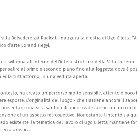
 a villa Belvedere già Radicati, inaugura la mostra di Ugo Giletta “
rico d’arte Lorand Hegyi.
 si sviluppa all’interno dell’intera struttura della Villa trecente-
per salire al primo e secondo piano fino alla loggetta dove è pos
 Villa tutt’attorno, in una veduta aperta.
contesto, ha creato un percorso molto sensibile, attento e poco i
re esposte. L’originalità del luogo - che trattiene ancora il sap
a presentare una ses- santina di opere realizzate in un arco di 
tenzione di un aspetto retrospettivo. Nonostante l’intento sia que
arredo esistente, la tematica del lavoro di Ugo Giletta mantiene f
icerca artistica.