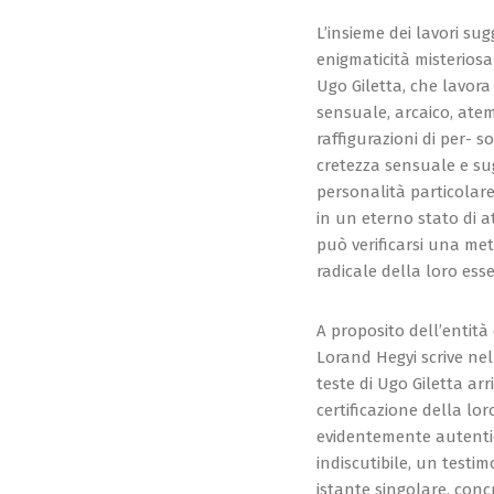
L’insieme dei lavori su
enigmaticità misteriosa
Ugo Giletta, che lavor
sensuale, arcaico, atem
raffigurazioni di per- 
cretezza sensuale e su
personalità particolare
in un eterno stato di a
può verificarsi una me
radicale della loro ess
A proposito dell’entità
Lorand Hegyi scrive nel s
teste di Ugo Giletta ar
certificazione della l
evidentemente autentico
indiscutibile, un testi
istante singolare, conc