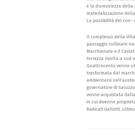
è la durevolezza della 
materializzazione della
La possibilità del con- 
Il complesso della Vill
paesaggio collinare non
Marchionale e il Caste
terrazza rivolta a sud-
Quattrocento venne uti
trasformata dal marche
ambientarsi nell’auster
governatore di Saluzzo 
venne acquistata dalla
in cui divenne proprie
Radicati Gallotti, ulti