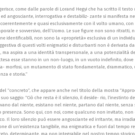
ggerisce, come dalle parole di Lorand Hegyi che ha scritto il test
 ed angosciante, interrogativa e destabiliz- zante si manifesta nel
a coerentemente e quasi esclusivamente con il volto umano, con
porale e sovversivo, dell’Uomo. Le sue figure non sono ritratti,
sone identificabili, non sono la «proprietà» esclusiva di un indivi
ggestiva di questi volti enigmatici e disturbanti non è derivata
, ma aspira a una identità transpersonale, a una potenzialità dell
ttesa esse stanno in un non-luogo, in un vuoto indefinito, dove 
ta- morfosi, un mutamento di stato fondamentale, drammatico, 
enza e storia.”
 del “concreto”, che appare anche nel titolo della mostra “Approc-
uo saggio: “Ciò che resta è il silenzio, il deside- rio, l’inestinto d
rivano dal niente, esistano nel niente, partano dal niente, senza
oro presenza. Sono qui, con noi, come qualcuno non invitato, non
. Il loro silenzio può essere angosciante ed irritante, ma irradi
mone di un’esistenza tangibile, ma enigmatica e fuori dal tempo r
reto, determinante, ma non integrabile nel nostro tempo storico.