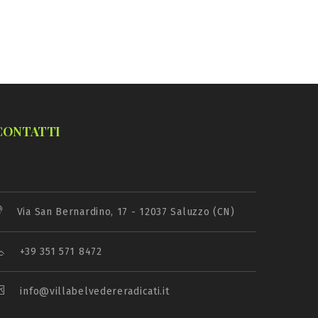
CONTATTI
Via San Bernardino, 17 - 12037 Saluzzo (CN)
+39 351 571 8472
info@villabelvedereradicati.it