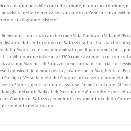
ricerca di una possibile concretizzazione, di una incarnazione, d
 possibilità della coerenza sostanziale in un’epoca senza eviden
creto resta il grande mistero”.
a Belvedere, conosciuto anche come Villa Radicati o Villa dell’Eco
 distante dal centro storico di Saluzzo, sulla stra- da che colleg
llo della Manta, ed è così denominato per il panorama che si pu
est. La Villa nacque intorno al 1300 come avamposto di controllo. 
lizzata dai Marchesi di Saluzzo come casina di cac- cia, success
se Ludovico II in dimora per la giovane sposa Margherita di Foix
a Castiglia. Verso la metà del Cinquecento divenne proprietà di 
per la Francia, grazie al quale assunse l’aspetto attuale. All’ini
 famiglia dei conti Radicati di Passerano e Marmorito e possedut
tà del Comune di Saluzzo per volontà testamentaria della Cont
ma discendente della casata.