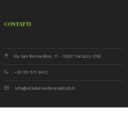
CONTATTI
Via San Bernardino, 17 - 12037 Saluzzo (CN)
+39 351 571 8472
info@villabelvedereradicati.it
2026. All Rights Reserved |
Area Riservata